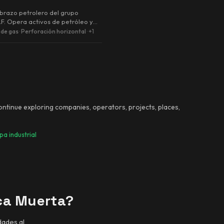
l brazo petrolero del grupo
&F. Opera activos de petróleo y
noamérica; en ag…
 de gas
·
Perforación horizontal
·
+1
Continue exploring companies, operators, projects, places,
a industrial
ca Muerta?
dades al