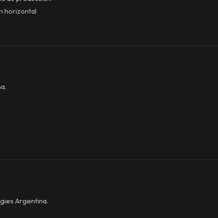
n horizontal
a.
ies Argentina.