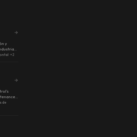
→
ón y
ndustria
ontal
·
+2
→
rol’s
ntenance
s de