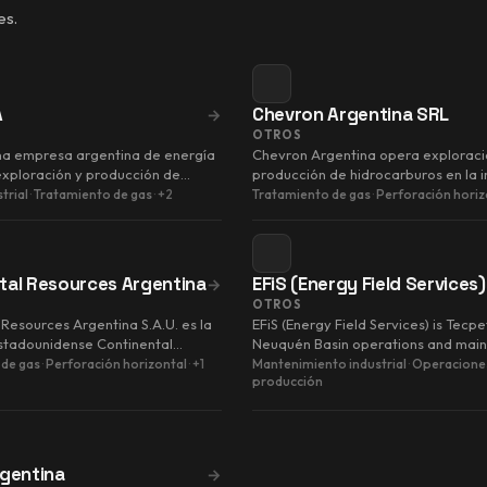
es.
A
Chevron Argentina SRL
→
OTROS
na empresa argentina de energía
Chevron Argentina opera exploraci
exploración y producción de
producción de hidrocarburos en la i
gas, generación e…
energética argentina.
trial
·
Tratamiento de gas
·
+2
Tratamiento de gas
·
Perforación horiz
tal Resources Argentina
EFiS (Energy Field Services)
→
OTROS
 Resources Argentina S.A.U. es la
EFiS (Energy Field Services) is Tecpet
 estadounidense Continental
Neuquén Basin operations and mai
Inc. En mayo …
company for Fortín de Pi…
 de gas
·
Perforación horizontal
·
+1
Mantenimiento industrial
·
Operacione
producción
rgentina
→