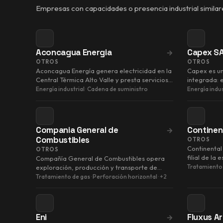
Empresas con capacidades o presencia industrial similar
Aconcagua Energia
Capex S
→
OTROS
OTROS
Aconcagua Energía genera electricidad en la
Capex es u
Central Térmica Alto Valle y presta servicios
integrada: 
Oil & Gas a través …
petróleo y 
Energía industrial
·
Cadena de suministro
Energía indus
Compania General de
Continen
→
Combustibles
OTROS
Continental
OTROS
filial de la
Compañía General de Combustibles opera
Resources, 
Tratamiento
exploración, producción y transporte de
hidrocarburos en Argentina.
Tratamiento de gas
·
Perforación horizontal
·
+2
Eni
Fluxus A
→