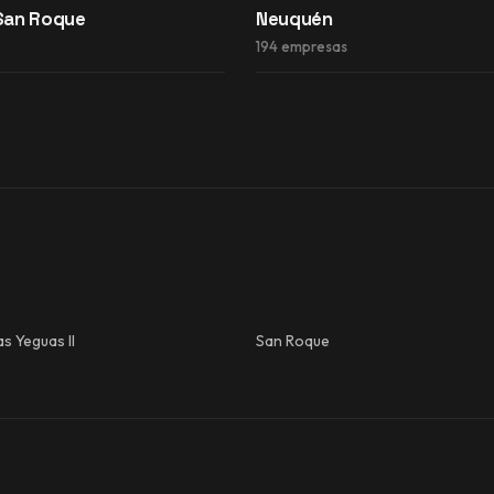
San Roque
Neuquén
194 empresas
s Yeguas II
San Roque