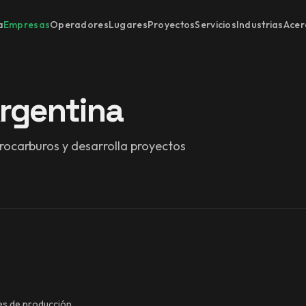
a
Empresas
Operadores
Lugares
Proyectos
Servicios
Industrias
Acer
Argentina
rocarburos y desarrolla proyectos
s de producción