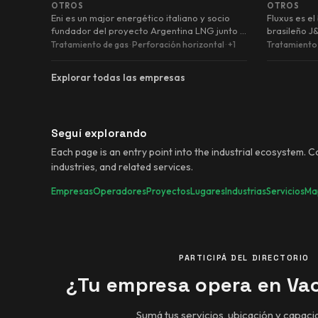
OTROS
OTROS
Eni es un major energético italiano y socio
Fluxus es e
fundador del proyecto Argentina LNG junto a
brasileño J
YPF y XRG. El Joint D…
gas en Lati
Tratamiento de gas
·
Perforación horizontal
·
+1
Tratamiento
Explorar todas las empresas
Seguí explorando
Each page is an entry point into the industrial ecosystem. 
industries, and related services.
Empresas
Operadores
Proyectos
Lugares
Industrias
Servicios
Map
PARTICIPÁ DEL DIRECTORIO
¿Tu empresa opera en Va
Sumá tus servicios, ubicación y capaci